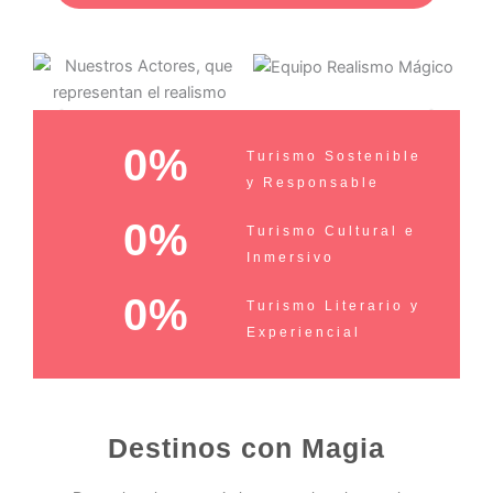
0
%
Turismo Sostenible
y Responsable
0
%
Turismo Cultural e
Inmersivo
0
%
Turismo Literario y
Experiencial
Destinos con Magia