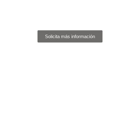
ADÉNTRATE EN EL FASCINANTE MUNDO
DEL REALISMO MÁGICO Y VIVE EL
ESPLENDOR DEL CARIBE COLOMBIANO
Solicita más información