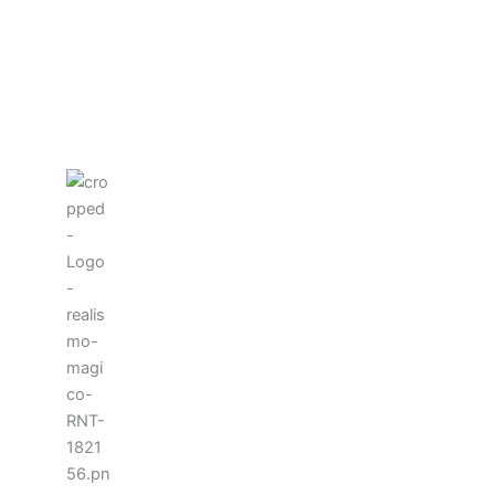
Alrededores
La perla del Caribe colombiano, entre
playas vírgenes, selvas sagradas y
cultura ancestral.