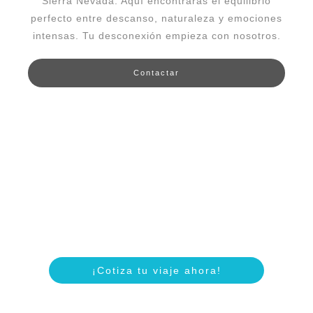
Sierra Nevada. Aquí encontrarás el equilibrio
perfecto entre descanso, naturaleza y emociones
intensas. Tu desconexión empieza con nosotros.
Contactar
Personaliza tu experiencia
Destinos de relax
¡Cotiza tu viaje ahora!