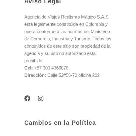
Aviso Legal
Agencia de Viajes Realismo Mágico S.A.S
está legalmente constituida en Colombia y
opera conforme a las normas del Ministerio
de Comercio, Industria y Turismo. Todos los
contenidos de este sitio son propiedad de la
agencia y su uso no autorizado está
prohibido.
Cel:
+57 300 4366878
Dirección:
Calle 52#56-70 oficina 202
F
I
a
n
c
s
e
t
b
a
Cambios en la Política
o
g
o
r