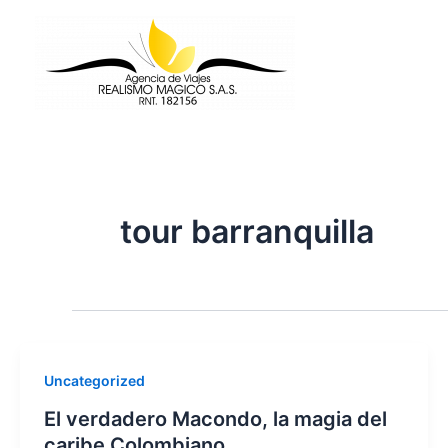
Ir
al
contenido
tour barranquilla
Uncategorized
El verdadero Macondo, la magia del
caribe Colombiano.